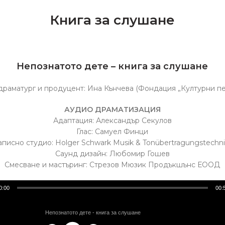
Книга за слушане
Непознатото дете – книга за слушане
драматург и продуцент: Ина Кънчева (Фондация „Културни пе
АУДИО ДРАМАТИЗАЦИЯ
Адаптация: Александър Секулов
Глас: Самуел Финци
аписно студио: Holger Schwark Musik & Tonübertragungstechnik
Саунд дизайн: Любомир Гошев
Смесване и мастъринг: Стрезов Мюзик Продъкшънс ЕООД
0:00
00:
Непознатото дете - книга за слушане