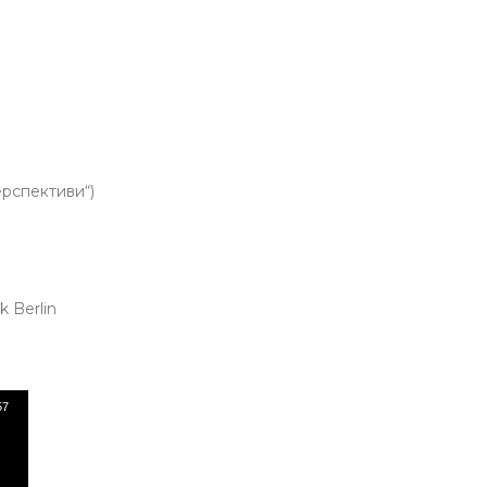
рспективи“)
 Berlin
57