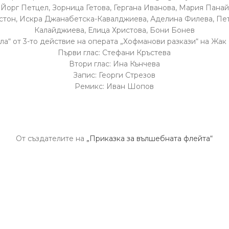
 Йорг Петцел, Зорница Гетова, Гергана Иванова, Мария Панай
стон, Искра Джанабетска-Кавалджиева, Аделина Филева, Пе
Калайджиева, Елица Христова, Бони Бонев
ла“ от 3-то действие на операта „Хофманови разкази“ на Жак
Първи глас: Стефани Кръстева
Втори глас: Ина Кънчева
Запис: Георги Стрезов
Ремикс: Иван Шопов
От създателите на
„Приказка за вълшебната флейта“