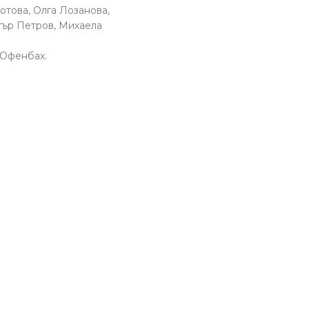
отова, Олга Лозанова,
тър Петров, Михаела
 Офенбах.