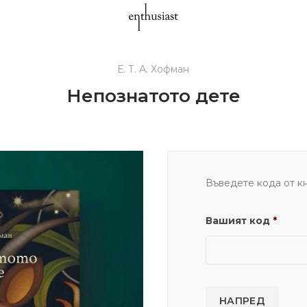
Е. Т. А. Хофман
Непознатото дете
Въведете кода от кн
Вашият код
*