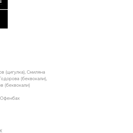
в (цигулка), Смиляна
Тодорова (беквокали),
ов (беквокали)
к Офенбах
Ж