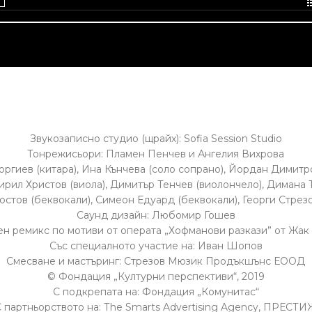
Звукозаписно студио (щрайх): Sofia Session Studio
Тонрежисьори: Пламен Пенчев и Ангелия Вихрова
оргиев (китара), Ина Кънчева (соло сопрано), Йордан Димитро
Кирил Христов (виола), Димитър Тенчев (виолончело), Димана 
стов (беквокали), Симеон Едуард (беквокали), Георги Стрез
Саунд дизайн: Любомир Гошев
н ремикс по мотиви от операта „Хофманови разкази” от Жа
Със специалното участие на: Иван Шопов
Смесване и мастъринг: Стрезов Мюзик Продъкшънс ЕООД
© Фондация „Културни перспективи“, 2019
С подкрепата на: Фондация „Комунитас“
С партньорството на: Тhe Smarts Advertising Agency, ПРЕСТИ