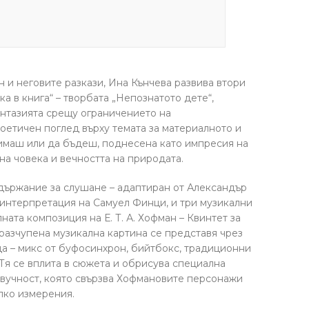
ан и неговите разкази, Ина Кънчева развива втори
а в книга“ – творбата „Непознатото дете“,
нтазията срещу ограничението на
оетичен поглед върху темата за материалното и
 имаш или да бъдеш, поднесена като импресия на
на човека и вечността на природата.
държание за слушане – адаптиран от Александър
 интерпретация на Самуел Финци, и три музикални
ната композиция на Е. Т. А. Хофман – Квинтет за
 разчупена музикална картина се представя чрез
да – микс от буфосинхрон, бийтбокс, традиционни
Тя се вплита в сюжета и обрисува специална
вучност, която свързва Хофмановите персонажи
лко измерения.