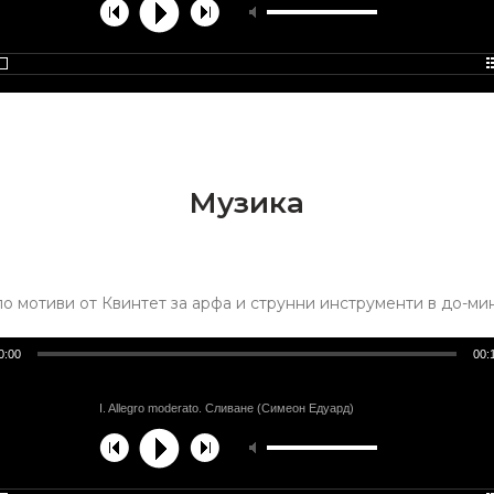
Музика
о мотиви от Квинтет за арфа и струнни инструменти в до-мино
0:00
00:
I. Allegro moderato. Сливане (Симеон Едуард)