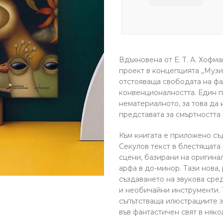
Вдъхновена от Е. Т. А. Хофм
проект в концепцията „Музик
отстояваща свободата на фа
конвенционалността. Един п
нематериалното, за това да
представата за смъртността 
Към книгата е приложено съ
Секулов текст в блестящата
сцени, базирани на оригинал
арфа в до-минор. Тази нова,
създаването на звукова сре
и необичайни инструменти. 
съпътстваща илюстрациите з
във фантастичен свят в няко