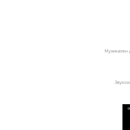
Музикален 
Звукоз
0